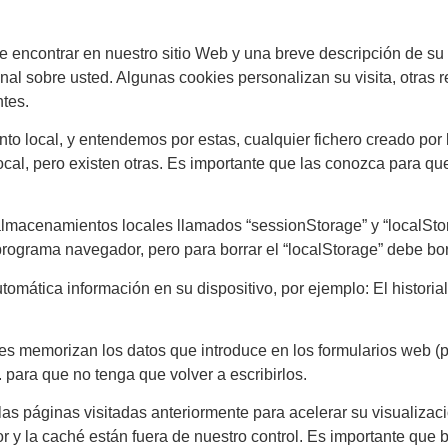
de encontrar en nuestro sitio Web y una breve descripción de s
nal sobre usted. Algunas cookies personalizan su visita, otras 
ntes.
 local, y entendemos por estas, cualquier fichero creado por l
al, pero existen otras. Es importante que las conozca para qu
lmacenamientos locales llamados “sessionStorage” y “localStor
ograma navegador, pero para borrar el “localStorage” debe borra
tica información en su dispositivo, por ejemplo: El historial
 memorizan los datos que introduce en los formularios web (p
 para que no tenga que volver a escribirlos.
s páginas visitadas anteriormente para acelerar su visualizac
r y la caché están fuera de nuestro control. Es importante que b