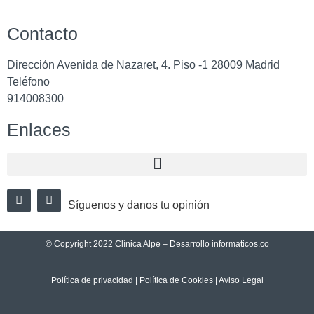
Contacto
Dirección
Avenida de Nazaret, 4. Piso -1 28009 Madrid
Teléfono
914008300
Enlaces
Síguenos y danos tu opinión
© Copyright
2022 Clínica Alpe
– Desarrollo
informaticos.co
Política de privacidad
|
Política de Cookies
|
Aviso Legal